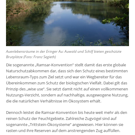
Auenlebensräume in der Eringer Au: Auwald und Schilf bieten geschützte
Brutplätze (Foto: Franz Segieth)
Die sogenannte „Ramsar-Konvention“ stellt damit das erste globale
Naturschutzabkommen dar, dass sich den Schutz eines bestimmten
Lebensraum-Typs zum Ziel setzt und war ein Wegbereiter für das
Übereinkommen zum Schutz der biologischen Vielfalt. Dabei gilt das
Prinzip des „wise use“. Sie setzt damit nicht auf einen vollkommenen
Nutzungs-Verzicht, sondern auf nachhaltige, ausgewogene Nutzung,
die die natürlichen Verhältnisse im Ökosystem erhält.
Dennoch leistet die Ramsar-Konvention bis heute weit mehr als den
reinen Schutz der Feuchtgebiete. Zahlreiche Zugvögel sind auf
sogenannte „Trittstein-Ökosysteme“ angewiesen. Hier können sie
rasten und ihre Reserven auf dem anstrengenden Zug auffüllen.