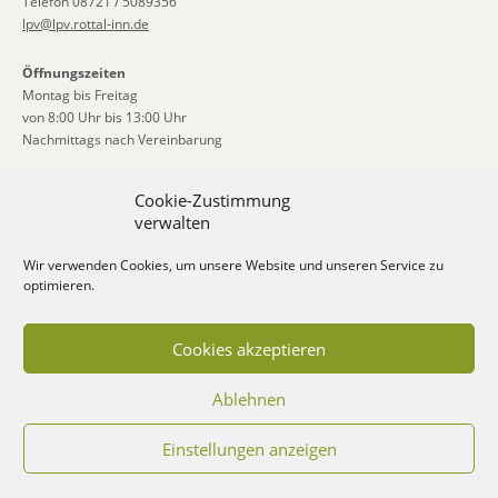
Telefon 08721 / 5089356
lpv@lpv.rottal-inn.de
Öffnungszeiten
Montag bis Freitag
von 8:00 Uhr bis 13:00 Uhr
Nachmittags nach Vereinbarung
TERMIN VEREINBAREN
Cookie-Zustimmung
verwalten
Wir verwenden Cookies, um unsere Website und unseren Service zu
optimieren.
Cookies akzeptieren
Ablehnen
Impressum
Datenschutzerklärung
Einstellungen anzeigen
© Copyright 2020. All Rights Reserved.